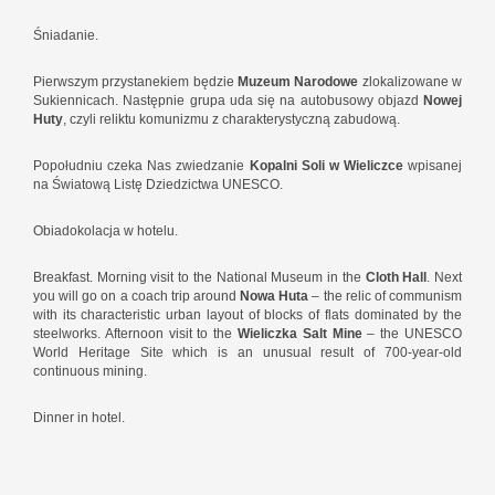
Śniadanie.
Pierwszym przystanekiem będzie
Muzeum Narodowe
zlokalizowane w
Sukiennicach. Następnie grupa uda się na autobusowy objazd
Nowej
Huty
, czyli reliktu komunizmu z charakterystyczną zabudową.
Popołudniu czeka Nas zwiedzanie
Kopalni Soli w Wieliczce
wpisanej
na Światową Listę Dziedzictwa UNESCO.
Obiadokolacja w hotelu.
Breakfast. Morning visit to the National Museum in the
Cloth Hall
. Next
you will go on a coach trip around
Nowa Huta
– the relic of communism
with its characteristic urban layout of blocks of flats dominated by the
steelworks. Afternoon visit to the
Wieliczka Salt Mine
– the UNESCO
World Heritage Site which is an unusual result of 700-year-old
continuous mining.
Dinner in hotel.