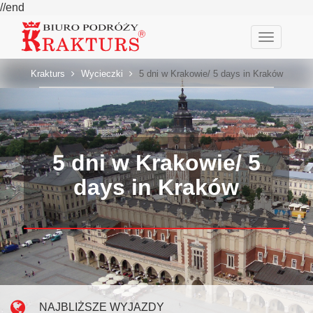
//end
Toggle
navigatio
Krakturs
Wycieczki
5 dni w Krakowie/ 5 days in Kraków
5 dni w Krakowie/ 5
days in Kraków
NAJBLIŻSZE WYJAZDY