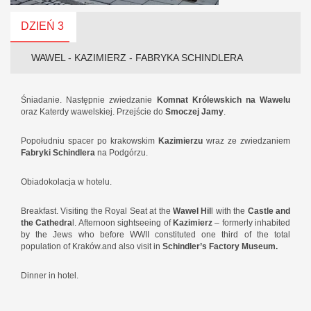
DZIEŃ 3
WAWEL - KAZIMIERZ - FABRYKA SCHINDLERA
Śniadanie. Następnie zwiedzanie
Komnat Królewskich na Wawelu
oraz Katerdy wawelskiej. Przejście do
Smoczej Jamy
.
Popołudniu spacer po krakowskim
Kazimierzu
wraz ze zwiedzaniem
Fabryki Schindlera
na Podgórzu.
Obiadokolacja w hotelu.
Breakfast. Visiting the Royal Seat at the
Wawel Hil
l with the
Castle and
the Cathedra
l. Afternoon sightseeing of
Kazimierz
– formerly inhabited
by the Jews who before WWII constituted one third of the total
population of Kraków.and also visit in
Schindler’s Factory Museum.
Dinner in hotel.