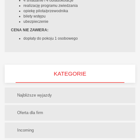
4 śniadanie i 4 obiadokolacje
realizację programu zwiedzania
opiekę pilota/przewodnika
bilety wstępu
ubezpieczenie
CENA NIE ZAWIERA:
dopłaty do pokoju 1 osobowego
KATEGORIE
Najbliższe wyjazdy
Oferta dla firm
Incoming