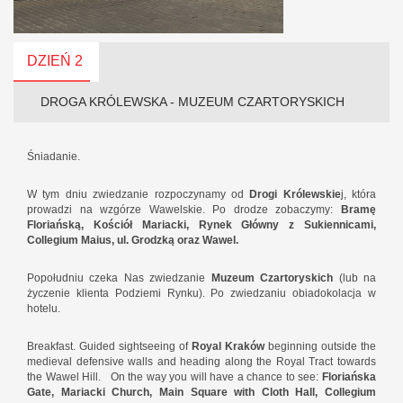
DZIEŃ 2
DROGA KRÓLEWSKA - MUZEUM CZARTORYSKICH
Śniadanie.
W tym dniu zwiedzanie rozpoczynamy od
Drogi Królewskie
j, która
prowadzi na wzgórze Wawelskie. Po drodze zobaczymy:
Bramę
Floriańską, Kościół Mariacki, Rynek Główny z Sukiennicami,
Collegium Maius, ul. Grodzką oraz Wawel.
Popołudniu czeka Nas zwiedzanie
Muzeum Czartoryskich
(lub na
życzenie klienta Podziemi Rynku). Po zwiedzaniu obiadokolacja w
hotelu.
Breakfast. Guided sightseeing of
Royal Kraków
beginning outside the
medieval defensive walls and heading along the Royal Tract towards
the Wawel Hill.
On the way you will have a chance to see:
Floriańska
Gate, Mariacki Church, Main Square with Cloth Hall, Collegium