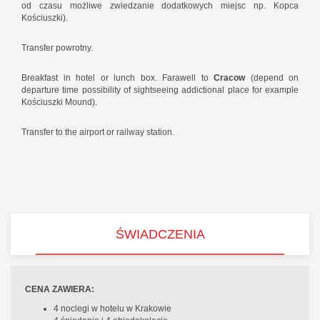
od czasu możliwe zwiedzanie dodatkowych miejsc np. Kopca
Kościuszki).
Transfer powrotny.
Breakfast in hotel or lunch box. Farawell to
Cracow
(depend on
departure time possibility of sightseeing addictional place for example
Kościuszki Mound).
Transfer to the airport or railway station.
ŚWIADCZENIA
CENA ZAWIERA:
4 noclegi w hotelu w Krakowie