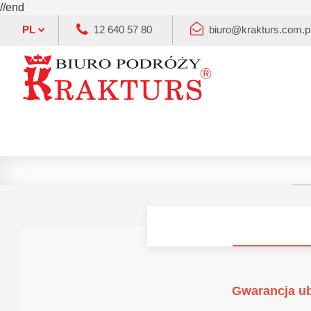
//end
PL
12 640 57 80
biuro@krakturs.com.p
Gwarancja u